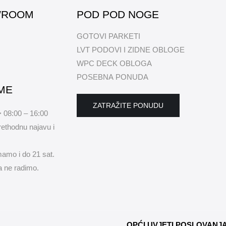
WROOM
POD POD NOGE
GOTOVI PARKETI
LVT PODOVI I ZIDNE OBLOGE
WPC DECK OBLOGA
POSEBNA PONUDA
ME
ZATRAŽITE PONUDU
> 08:00 – 16:00
ethodnu najavu i
mamo i do 21 sat.
 ne radimo.
OPĆI UVJETI POSLOVANJ