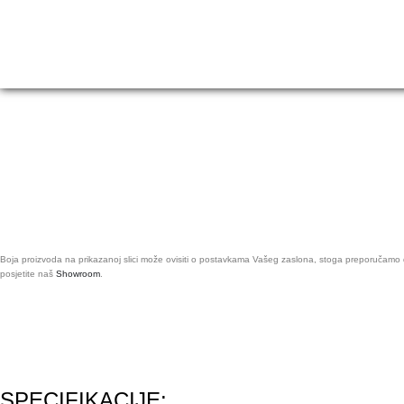
Boja proizvoda na prikazanoj slici može ovisiti o postavkama Vašeg zaslona, stoga preporučamo da
posjetite naš
Showroom
.
SPECIFIKACIJE: