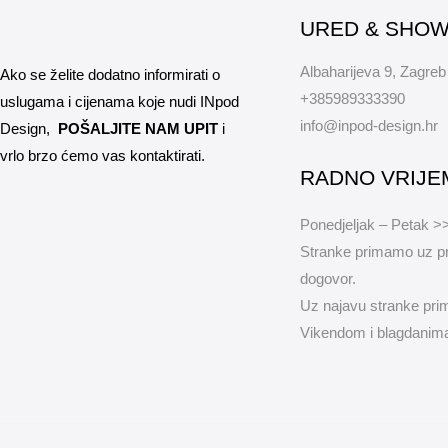
URED & SHO
Albaharijeva 9, Zagreb
Ako se želite dodatno informirati o
+385989333390
uslugama i cijenama koje nudi INpod
info@inpod-design.hr
Design,
POŠALJITE NAM UPIT
i
vrlo brzo ćemo vas kontaktirati.
RADNO VRIJE
Ponedjeljak – Petak >
Stranke primamo uz pr
dogovor.
Uz najavu stranke pri
Vikendom i blagdanima