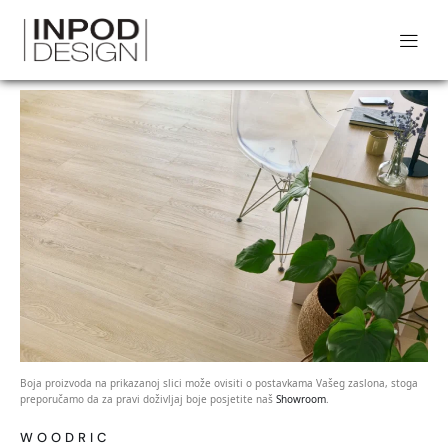
Boja proizvoda na prikazanoj slici može ovisiti o postavkama Vašeg zaslona, stoga
preporučamo da za pravi doživljaj boje posjetite naš
Showroom
.
WOODRIC