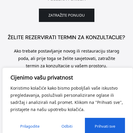
ZATRAŽITE PONUDU
ŽELITE REZERVIRATI TERMIN ZA KONZULTACIJE?
Ako trebate postavljanje novog ili restauraciju starog
poda, ali prije toga se želite savjetovati, zatražite
termin za konzultacije u vašem prostoru.
Cijenimo vašu privatnost
NAZOVITE ODMAH
Koristimo kolačiće kako bismo poboljšali vaše iskustvo
pregledavanja, posluživali personalizirane oglase ili
sadržaj i analizirali naš promet. Klikom na "Prihvati sve",
pristajete na našu upotrebu kolačića.
OPĆI UVJETI POSLOVANJA
Prilagodite
Odbiti
Prihvati sve
Uvjeti korištenja i politika privatnosti