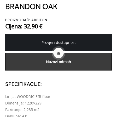
BRANDON OAK
PROIZVOĐAČ: ARBITON
Cijena: 32,90 €
Provjeri dostupnost
ili
Nazovi odmah
SPECIFIKACIJE:
Linija: WOODRIC EIR floor
Dimenzije: 1220×229
Pakiranje: 2,235 m2
Debljina: 4,0