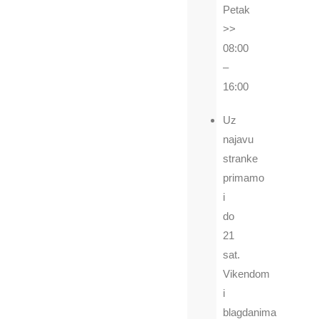
Petak
>>
08:00
Pošaljite nam upit ili nas nazovite na
–
+385989333390
.
16:00
Uz
najavu
stranke
primamo
i
do
21
sat.
Vikendom
i
blagdanima