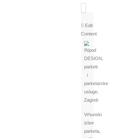
Edit
Content
Vrhunski
Gotovi parketi
izbor
parketa,
Provjerite dostupnost parketa klikom na