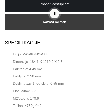
Provjeri dostupnost
ili
Nazovi odmah
SPECIFIKACIJE:
Linija: WORKSHOP 55
Dimenzija: 184.1 X 1219.2 X 2.5
Pakiranje: 4.49 m2
Debljina: 2.50 mm
Debljina završnog sloja: 0.55 mm
Planks/box: 20
M2/paleta: 179.6
Težina: 4750gr/m2