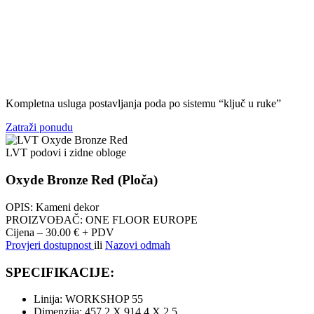
Kompletna usluga postavljanja poda po sistemu “ključ u ruke”
Zatraži ponudu
LVT podovi i zidne obloge
Oxyde Bronze Red (Ploča)
OPIS: Kameni dekor
PROIZVOĐAČ: ONE FLOOR EUROPE
Cijena – 30.00 € + PDV
Provjeri dostupnost
ili
Nazovi odmah
SPECIFIKACIJE:
Linija: WORKSHOP 55
Dimenzija: 457.2 X 914.4 X 2.5