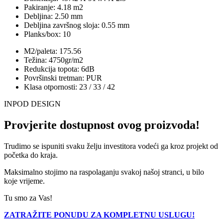
Pakiranje: 4.18 m2
Debljina: 2.50 mm
Debljina završnog sloja: 0.55 mm
Planks/box: 10
M2/paleta: 175.56
Težina: 4750gr/m2
Redukcija topota: 6dB
Površinski tretman: PUR
Klasa otpornosti: 23 / 33 / 42
INPOD DESIGN
Provjerite dostupnost ovog proizvoda!
Trudimo se ispuniti svaku želju investitora vodeći ga kroz projekt od
početka do kraja.
Maksimalno stojimo na raspolaganju svakoj našoj stranci, u bilo
koje vrijeme.
Tu smo za Vas!
ZATRAŽITE PONUDU ZA KOMPLETNU USLUGU!