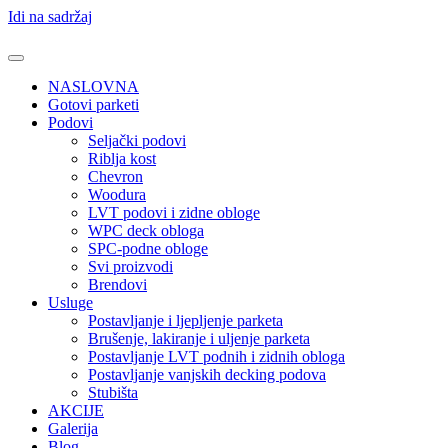
Idi na sadržaj
NASLOVNA
Gotovi parketi
Podovi
Seljački podovi
Riblja kost
Chevron
Woodura
LVT podovi i zidne obloge
WPC deck obloga
SPC-podne obloge
Svi proizvodi
Brendovi
Usluge
Postavljanje i ljepljenje parketa
Brušenje, lakiranje i uljenje parketa
Postavljanje LVT podnih i zidnih obloga
Postavljanje vanjskih decking podova
Stubišta
AKCIJE
Galerija
Blog