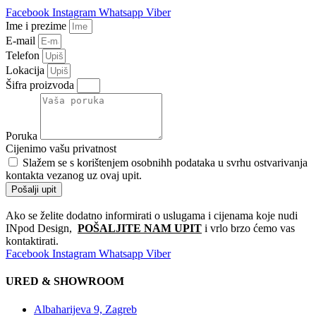
Facebook
Instagram
Whatsapp
Viber
Ime i prezime
E-mail
Telefon
Lokacija
Šifra proizvoda
Poruka
Cijenimo vašu privatnost
Slažem se s korištenjem osobnihh podataka u svrhu ostvarivanja
kontakta vezanog uz ovaj upit.
Pošalji upit
Ako se želite dodatno informirati o uslugama i cijenama koje nudi
INpod Design,
POŠALJITE NAM UPIT
i vrlo brzo ćemo vas
kontaktirati.
Facebook
Instagram
Whatsapp
Viber
URED & SHOWROOM
Albaharijeva 9, Zagreb